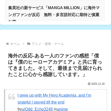
集英社の新サービス「MANGA MILLION」に海外マ
ンガファンが反応 無料・多言語対応に期待と慎重
な声
海外「周りが心配を口にするほど悪化することがあ
ホーム
アニメ・漫画・ゲーム
る」精神科の現場が語る”治療が届かない”理由…
海外の反応-ある一人のファンの感想「僕
は『僕のヒーローアカデミア』と共に育っ
【衝撃】韓国人「日本のこの駅、電車が来る音がお
てきました。そして、最後まで見届けられ
かしい」
たことに心から感謝しています。」
2025.12.18
韓国人「上半期輸出が初めて日本を上回った…AI半
導体が牽引で今年も4位狙える」
I grew up with My Hero Academia, and I’m
grateful I stayed till the end
by
u/Odd_Echo3248
in
anime
「最高のリーグだが、最も有害」イングランド2部が