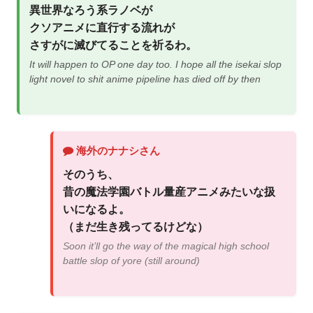
異世界なろう系ラノベが
クソアニメに直行する流れが
さすがに滅びてることを祈るわ。
It will happen to OP one day too. I hope all the isekai slop
light novel to shit anime pipeline has died off by then
海外のナナシさん
そのうち、
昔の魔法学園バトル量産アニメみたいな扱
いになるよ。
（まだ生き残ってるけどな）
Soon it’ll go the way of the magical high school
battle slop of yore (still around)