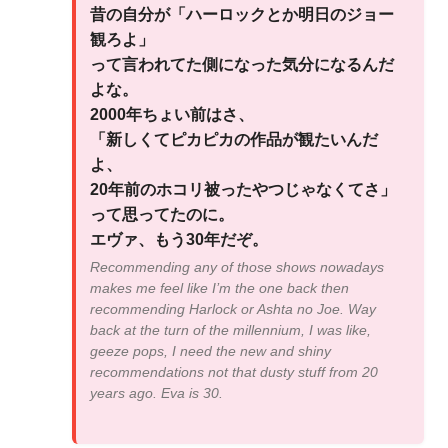
昔の自分が「ハーロックとか明日のジョー
観ろよ」
って言われてた側になった気分になるんだ
よな。
2000年ちょい前はさ、
「新しくてピカピカの作品が観たいんだ
よ、
20年前のホコリ被ったやつじゃなくてさ」
って思ってたのに。
エヴァ、もう30年だぞ。
Recommending any of those shows nowadays
makes me feel like I’m the one back then
recommending Harlock or Ashta no Joe. Way
back at the turn of the millennium, I was like,
geeze pops, I need the new and shiny
recommendations not that dusty stuff from 20
years ago. Eva is 30.