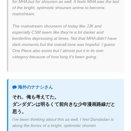
for MHA but for shounen as well. It feels MHA was the last
of the bright, optimistic shounen anime to become
mainstream.
The mainstream shounens of today like JJK and
especially CSM seem like they’re a lot darker and
borderline depressing at times. Not that MHA didn’t have
dark moments but the overall tone was hopeful. I guess
One Piece also exists but I almost put it in its own
category because of how long it’s been going.
海外のナナシさん
それ、俺も考えてた。
ダンダダンは明るくて前向きな少年漫画路線だと
思う。
I’ve been thinking about this as well. I feel Dandadan is
along the linnes of a bright, optimistic shonen