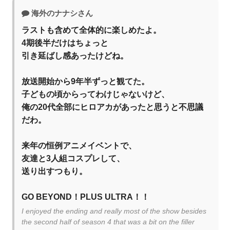
海外のナナシさん
ラストも含めて全体的に楽しめたよ。
4期後半だけはちょっと
引き延ばし感あったけどね。
放送開始から9年半ずっと観てた。
子どもの頃からってわけじゃないけど、
俺の20代全部にヒロアカがあったと思うと不思議
だわ。
来年の恒例アニメイベントで、
友達と3人組コスプレして、
送り出すつもり。
GO BEYOND！PLUS ULTRA！！
I enjoyed the ending and really most of the show besides
the second half of season 4 that was a bit on the filler