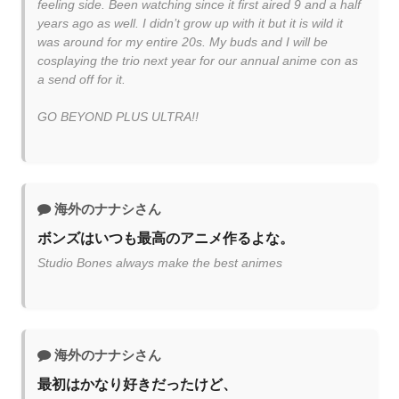
feeling side. Been watching since it first aired 9 and a half
years ago as well. I didn’t grow up with it but it is wild it
was around for my entire 20s. My buds and I will be
cosplaying the trio next year for our annual anime con as
a send off for it.
GO BEYOND PLUS ULTRA!!
海外のナナシさん
ボンズはいつも最高のアニメ作るよな。
Studio Bones always make the best animes
海外のナナシさん
最初はかなり好きだったけど、