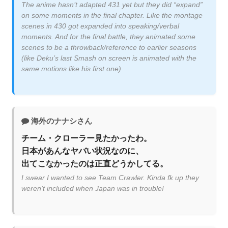
The anime hasn’t adapted 431 yet but they did “expand”
on some moments in the final chapter. Like the montage
scenes in 430 got expanded into speaking/verbal
moments. And for the final battle, they animated some
scenes to be a throwback/reference to earlier seasons
(like Deku’s last Smash on screen is animated with the
same motions like his first one)
海外のナナシさん
チーム・クローラー見たかったわ。
日本があんなヤバい状況なのに、
出てこなかったのは正直どうかしてる。
I swear I wanted to see Team Crawler. Kinda fk up they
weren’t included when Japan was in trouble!