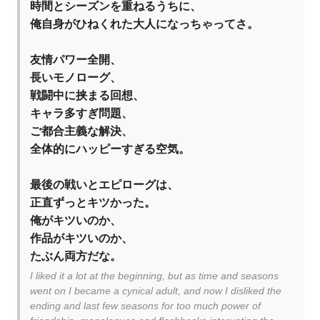
時間とシーズンを重ねるうちに、
俺自身がひねくれた大人になっちゃってさ。
友情パワー全開、
長いモノローグ、
戦闘中に挟まる回想、
キャラ多すぎ問題、
ご都合主義な解決、
全体的にハッピーすぎる空気。
最後の戦いとエピローグは、
正直ずっとキツかった。
俺がキツいのか、
作品がキツいのか、
たぶん両方だな。
I liked it a lot at the beginning, but as time and seasons
went on I became a cynical adult, and now I disliked the
ending and last few seasons for too much power of