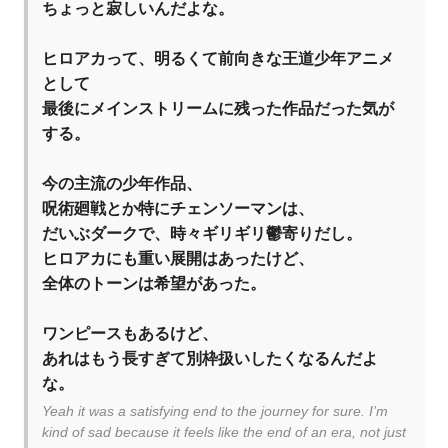
ちょっと寂しいんだよな。
ヒロアカって、明るくて前向きな王道少年アニメ
として
最後にメインストリームに残った作品だった気が
する。
今の主流の少年作品、
呪術廻戦とか特にチェンソーマンは、
だいぶダークで、時々ギリギリ鬱寄りだし。
ヒロアカにも重い展開はあったけど、
全体のトーンは希望があった。
ワンピースもあるけど、
あれはもう長すぎて別枠扱いしたくなるんだよ
な。
Yeah it was a satisfying end to the journey for sure. I’m
kind of sad because it feels like the end of an era, not just