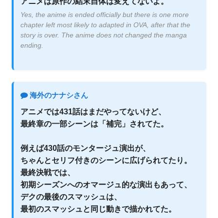
アニメは原作の結末自体は変えてないよ。
Yes, the anime is ended officially but there is one more
chapter left most likely to adapted in OVA, after that the
story is over. The anime does not changed the manga
ending.
海外のナナシさん
アニメでは431話はまだやってないけど、
最終章の一部シーンは「補完」されてた。
例えば430話のモンタージュ演出が、
ちゃんとセリフ付きのシーンに広げられてたり。
最終決戦では、
初期シーズンへのオマージュ的な演出もあって、
デクの最後のスマッシュは、
最初のスマッシュと同じ動きで描かれてた。