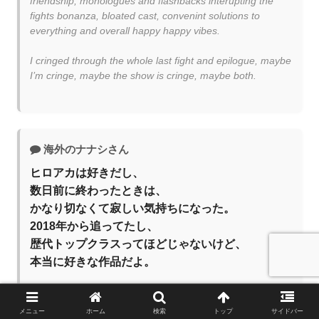
friendship, monologues and flashbacks interupting the
fights bonanza, bloated cast, convenint solutions to
everything and overall happy happy vibes.
I cringed through the whole last fight and epilogue, maybe
I’m cringe, maybe the show is cringe, maybe both.
海外のナナシさん
ヒロアカは好きだし、
数日前に終わったときは、
かなり切なくて寂しい気持ちになった。
2018年から追ってたし、
歴代トップクラスってほどじゃないけど、
本当に好きな作品だよ。
正直に言うと、
メニュー
ホーム
検索
トップ
サイドバー
この作品は女性キャラが一番好きだった。