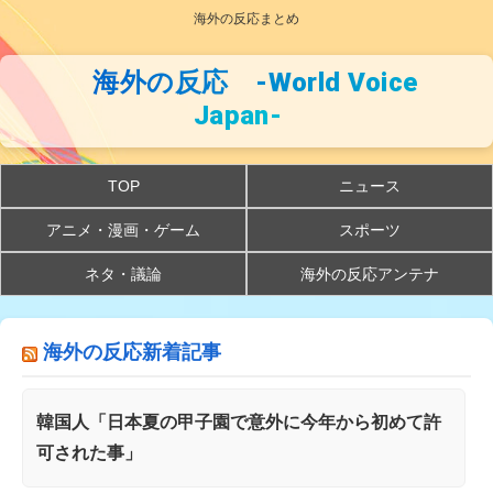
海外の反応まとめ
海外の反応 -World Voice
Japan-
TOP
ニュース
アニメ・漫画・ゲーム
スポーツ
ネタ・議論
海外の反応アンテナ
海外の反応新着記事
韓国人「日本夏の甲子園で意外に今年から初めて許
可された事」