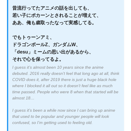
昔流行ってたアニメの話を出しても、
若い子にポカーンとされることが増えて、
ああ、俺も歳取ったなって実感してる。
でもトゥーンアミ、
ドラゴンボールZ、ガンダムW、
「desu」ミームの思い出があるから、
それで心を保ってるよ。
I guess it’s almost been 10 years since the anime
debuted. 2016 really doesn’t feel that long ago at all, think
COVID does it, after 2019 there is just a huge black hole
where I blocked it all out so it doesn’t feel like as much
time passed. People who were 8 when that started will be
almost 18…
I guess it’s been a while now since I can bring up anime
that used to be popular and younger people will look
confused, so I’m getting used to feeling old.