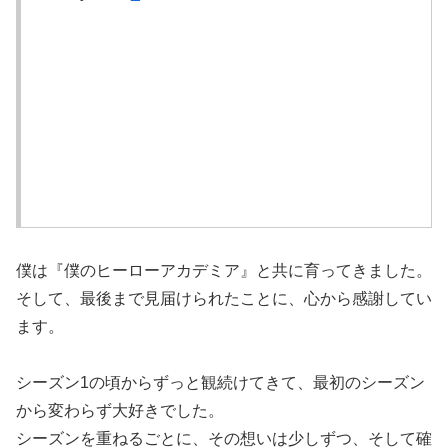
巨額支出で世界7位に！特定の選手の売却に依存する
状況に懸念の声も【海外の反応】
韓国人「韓国人が日本旅行で一番美味しいと感じた
日本料理がこちらです‥」→「極上の旨味が詰まっ
ていた」
韓国人「日本の村上宗隆、100マイルのシンカーを
僕は『僕のヒーローアカデミア』と共に育ってきました。
逆方向に・・・2戦連発の26号ソロホームラン」
そして、最後まで見届けられたことに、心から感謝してい
→「羨ましすぎる 韓国はこんな打者がいなのか」
ます。
「アジア打者GOAT」【MLB】
シーズン1の頃からずっと観続けてきて、最初のシーズン
韓国人「開票終了まで気が気じゃない…平沢乙は3つ
から変わらず大好きでした。
巴の激戦、釜山北区甲ではハ・ジョンウとハン・ド
シーズンを重ねるごとに、その想いは少しずつ、そして確