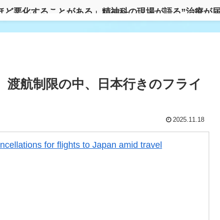
ほど悪化することがある」精神科の現場が語る”治療が届
駅、電車が来る音がおかしい」
社、渡航制限の中、日本行きのフライ
本を上回った…AI半導体が牽引で今年も4位狙える」
害」イングランド2部が巨額支出で世界7位に！特定の選
2025.11.18
ncellations for flights to Japan amid travel
一番美味しいと感じた日本料理がこちらです‥」→「極
0マイルのシンカーを逆方向に・・・2戦連発の26号ソ
か」「アジア打者GOAT」【MLB】