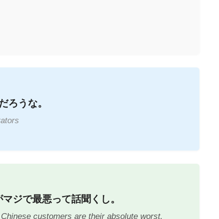
だろうな。
rators
がマジで最悪って話聞くし。
d Chinese customers are their absolute worst.