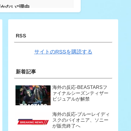
かない”理由…
RSS
サイトのRSSを購読する
手の売却に依存する状況に懸
新着記事
海外の反応-BEASTARSフ
ァイナルシーズンティザー
ビジュアルが解禁
上の旨味が詰まっていた」
海外の反応-ブルーレイディ
スクのパイオニア、ソニー
ロホームラン」→「羨ましすぎ
が販売終了へ