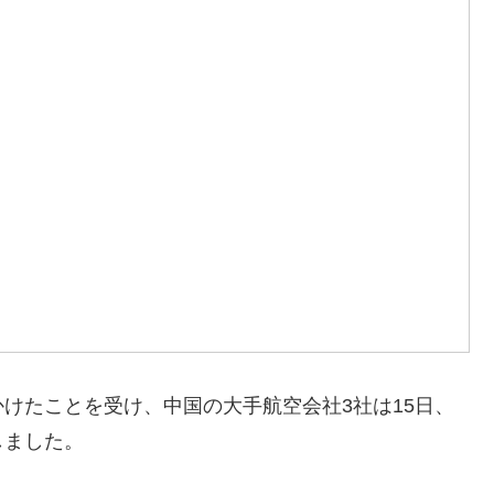
じゃない…平沢乙は3つ巴の激戦、釜山北区甲ではハ・
】海外「これ絶対ただ酔わせてるだけ」→タイタニック
けたことを受け、中国の大手航空会社3社は15日、
しました。