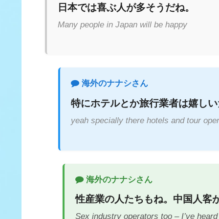
日本では喜ぶ人が多そうだね。
Many people in Japan will be happy
海外のナナシさん
特にホテルとか旅行業者は嬉しい
yeah specially there hotels and tour ope
海外のナナシさん
性産業の人たちもね。中国人客
Sex industry operators too – I’ve hear