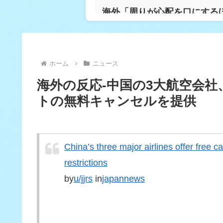
海外「周りが心配を口にする
【衝撃】韓国人「日本のこの
ホーム
ニュース
海外の反応-中国の3大航空会
韓国人「上半期輸出が初めて日
トの無料キャンセルを提供
「最高のリーグだが、最も有
念の声も【海外の反応】
China’s three major airlines offer free ca
restrictions
韓国人「韓国人が日本旅行で
by
u/jjrs
in
japannews
韓国人「日本の村上宗隆、10
る 韓国はこんな打者がいなの