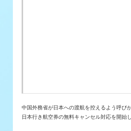
韓国人「開票終了まで気が気
角」
【ディナーの途中で謎の一杯
中国外務省が日本への渡航を控えるよう呼びか
日本行き航空券の無料キャンセル対応を開始