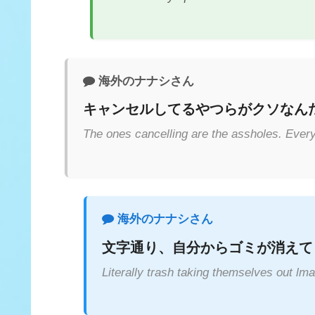
海外のナナシさん
キャンセルしてるやつらがクソなん
The ones cancelling are the assholes. Every
海外のナナシさん
文字通り、自分からゴミが消えて
Literally trash taking themselves out lma