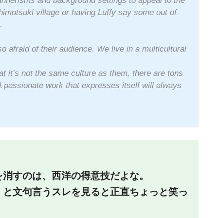
nnerisms and background settings to appeal to the
himotsuki village or having Luffy say some out of
.
 afraid of their audience. We live in a multicultural
at it’s not the same culture as them, there are tons
 A passionate work that expresses itself will always
を消すのは、西洋の得意技だよな。
」と文句言うスレを見ると正直ちょっと笑っ