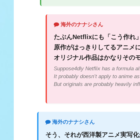
海外のナナシさん
たぶんNetflixにも「こう
原作がはっきりしてるアニメ
オリジナル作品はかなりその
Suppose4dly Netflix has a formula al
It probably doesn’t apply to anime as
But originals are probably heavily in
海外のナナシさん
そう、それが西洋製アニメ実写化