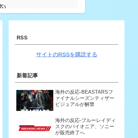
応）
ブで良かった」
RSS
収が発覚し大騒ぎ！【海外の反
サイトのRSSを購読する
新着記事
ちを選ぶ？ 【海外の反応】
海外の反応-BEASTARSフ
ァイナルシーズンティザー
ビジュアルが解禁
帰国後『本家』に失望する事態
海外の反応-ブルーレイディ
スクのパイオニア、ソニー
が販売終了へ
話題に！海外ファン「任天堂