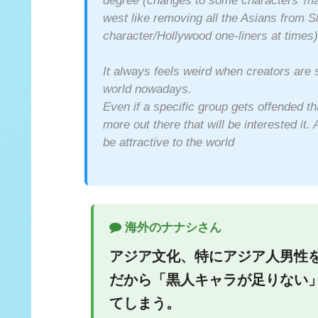
degree (changes to some characters’ ma
west like removing all the Asians from S
character/Hollywood one-liners at times)
It always feels weird when creators are so
world nowadays.
Even if a specific group gets offended th
more out there that will be interested it.
be attractive to the world
海外のナナシさん
アジア文化、特にアジア人男性
だから「黒人キャラが足りない
てしまう。