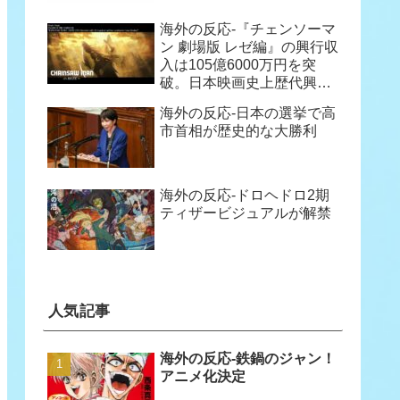
海外の反応-『チェンソーマ
ン 劇場版 レゼ編』の興行収
入は105億6000万円を突
破。日本映画史上歴代興行
収入47位に
海外の反応-日本の選挙で高
市首相が歴史的な大勝利
沈黙」
海外の反応-ドロヘドロ2期
ティザービジュアルが解禁
人気記事
海外の反応-鉄鍋のジャン！
アニメ化決定