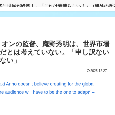
姿に世界が騒然！←「これは素晴らしい！」（海外の反
リスタル・パレス加入へ「アーセナルサポの好きなクラ
リオンの監督、庵野秀明は、世界市場
収したのか！」韓国サッカー協会による国際試合の審判買
だとは考えていない。「申し訳ない
ない」
 Metal Galaxyのショーに1日だけ行けるとしたら、どっ
2025.12.27
i Anno doesn’t believe creating for the global
なかった…」 日本を知ってしまったディズニー信者、
the audience will have to be the one to adapt” –
オ」「ポケモン」の政治ミームを投稿し日本政府が懸念で