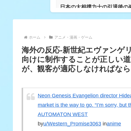
日本の大相撲力士の引退後の
【海外の反応】冨安健洋がク
ホーム
アニメ・漫画・ゲーム
海外の反応-新世紀エヴァンゲ
海外「2002年も審判を買
向けに制作することが正しい道
応】
が、観客が適応しなければなら
BABYMETALのLegend
Neon Genesis Evangelion director Hideak
海外「日本なんて行くんじゃ
market is the way to go. “I’m sorry, but 
に
AUTOMATON WEST
by
u/Western_Promise3063
in
anime
【GAME】米政府が「マリ