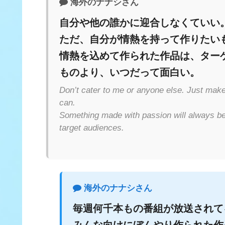
海外のナナシさん
自分や他の誰かに迎合しなくていい
ただ、自分が情熱を持って作りたい
情熱を込めて作られた作品は、ター
ものより、いつだって面白い。
Don’t cater to me or anyone else. Just make
can.
Something made with passion will always be
target audiences.
海外のナナシさん
毎週何千本もの番組が放送されて
みんな向けにぼんやり作られた作