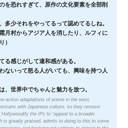
のを恐れすぎて、原作の文化要素を全部削
、多少それをやってるって認めてるしね。
霜月村からアジア人を消したり、ルフィに
り）
てる感じがして違和感がある。
わないって怒る人がいても、興味を持つ人
は、世界中でちゃんと魅力を放つ。
ive-action adaptations of anime in the west.
mericans with Japanese culture, so they remove
d Hollywoodify the IPs to “appeal to a broader
is greatly praised, admits to doing to this to some