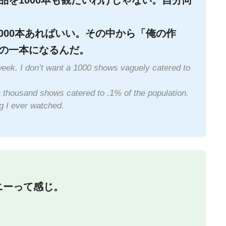
1000本あればいい。その中から「俺の作
の一本になるんだ。
eek. I don’t want a 1000 shows vaguely catered to
a thousand shows catered to .1% of the population.
ng I ever watched.
ニーって感じ。