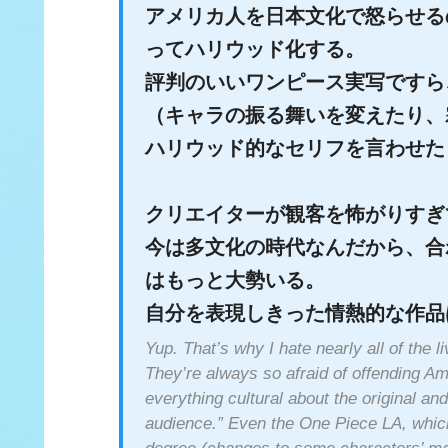
アメリカ人を日本文化で怒らせる
ってハリウッド化する。
評判のいいワンピース実写ですら
（キャラの振る舞いを変えたり、
ハリウッド的なセリフを言わせた
クリエイターが観客を怖がりすぎ
今は多文化の時代なんだから、合
はもっと大勢いる。
自分を表現しきった情熱的な作品
Yup. That’s why I hate nearly all of the l
They’re always so afraid of offending A
everything cultural about the original an
audience.” Even the One Piece LA, which 