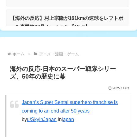
【海外の反応】村上宗隆が161kmの速球をレフトポ
ール直撃第26号ホームラン【MLB】
アニメの母親キャラってなんでいつもベストガール
ホーム
アニメ・漫画・ゲーム
なんだ？【海外の反応】
海外の反応-日本のスーパー戦隊シリー
ズ、50年の歴史に幕
韓国人「日本の村上宗隆 vs 韓国のイ・ジョンフ」
→「」【MLB】
2025.11.03
Japan’s Super Sentai superhero franchise is
韓国人「AIが現実感覚を失わせる」韓国社会のAI誤
coming to an end after 50 years
用を海外メディアが指摘し話題に
by
u/SkyInJapan
in
japan
海外「羨ましい！」日本ならではの夏の風物詩に海