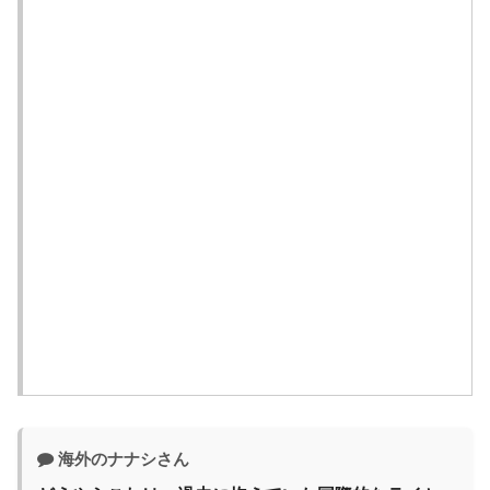
外がびっくり仰天
【7万年前、恒星が地球のすぐそばを通過】海外「気
づかれてすらいなかった」
「山本由伸は我々の宝だ」5回2/3無失点6K＆大谷翔
平が延長10回に決勝打！ドジャース2-1で7連敗スト
ップ【海外の反応】
海外「これは日本の主張が正しい…」米国に対する
日本政府の懸念表明に海外ネチズンが大騒ぎ！【海
外の反応】
海外のナナシさん
海外「日本人は何に使ってるんだ？」 世界的ブーム