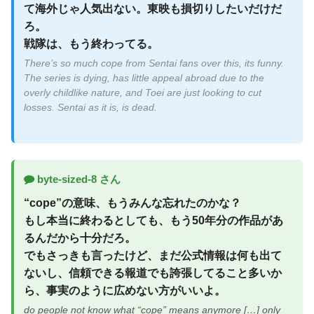
て海外じゃ人気出ない。東映も損切りしたいだけだ
ろ。
戦隊は、もう終わってる。
There’s so much cope from Sentai fans over this, its funny.
The series is dying, has little appeal abroad due to the
overly childlike nature, and Toei are just looking to cut
losses. Sentai as it is, is dead.
byte-sized-8 さん
“cope”の意味、もうみんな忘れたのかな？
もし本当に終わるとしても、もう50年分の作品があ
るんだから十分だろ。
でもさっきも言ったけど、まだ公式情報は何も出て
ないし、信頼できる報道でも誇張してること多いか
ら、事実のように広めない方がいいよ。
do people not know what “cope” means anymore […] only