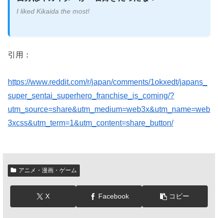
I liked Kikaida the most!
引用：
https://www.reddit.com/r/japan/comments/1okxedt/japans_
super_sentai_superhero_franchise_is_coming/?
utm_source=share&utm_medium=web3x&utm_name=web
3xcss&utm_term=1&utm_content=share_button/
アニメ・漫画・ゲーム
X
Facebook
コピー