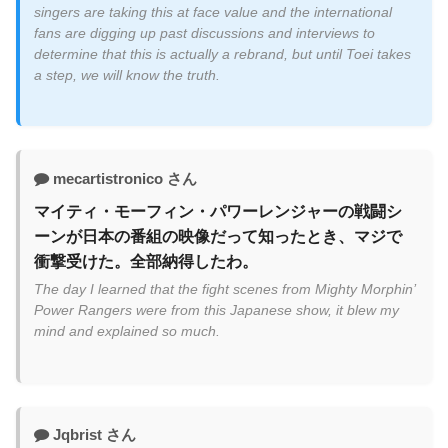
singers are taking this at face value and the international
fans are digging up past discussions and interviews to
determine that this is actually a rebrand, but until Toei takes
a step, we will know the truth.
mecartistronico さん
マイティ・モーフィン・パワーレンジャーの戦闘シ
ーンが日本の番組の映像だって知ったとき、マジで
衝撃受けた。全部納得したわ。
The day I learned that the fight scenes from Mighty Morphin’
Power Rangers were from this Japanese show, it blew my
mind and explained so much.
Jqbrist さん