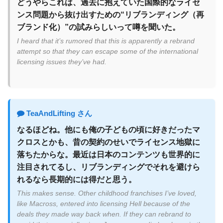
どうやらこれは、過去に抱えていた国際的なライセ
の日本の食品、買ってみたものの使い道が分からな
ンス問題から抜け出すための“リブランディング（再
い外国人が続出
ブランド化）”の試みらしいって噂を聞いた。
I heard that it’s rumored that this is apparently a rebrand
attempt so that they can escape some of the international
licensing issues they’ve had.
TeaAndLifting さん
なるほどね。他にも俺の子どもの頃に好きだったマ
クロスとかも、昔の契約のせいでライセンス地獄に
落ちたからな。最近は日本のコンテンツも世界的に
注目されてるし、リブランディングでそれを避けら
れるなら長期的には得だと思う。
This makes sense. Other childhood franchises I’ve loved,
like Macross, entered into licensing Hell because of the
deals they made way back when. If they can rebrand to