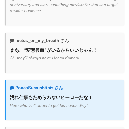
anniversary and start something new/similar that can target
a wider audience.
foetus_on_my_breath さん
まあ、“変態仮面”がいるからいいじゃん！
Ah, they’ll always have Hentai Kamen!
PonasSumushtinis さん
汚れ仕事もためらわないヒーローだな！
Hero who isn’t afraid to get his hands dirty!