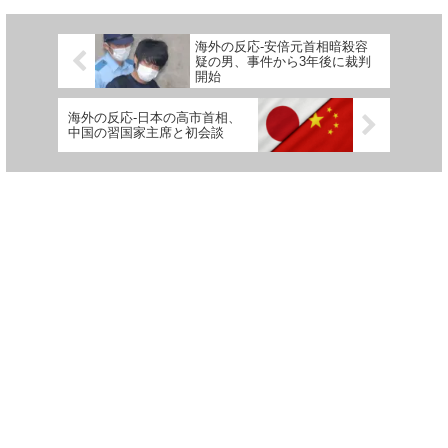
海外の反応-安倍元首相暗殺容
疑の男、事件から3年後に裁判
開始
海外の反応-日本の高市首相、
中国の習国家主席と初会談