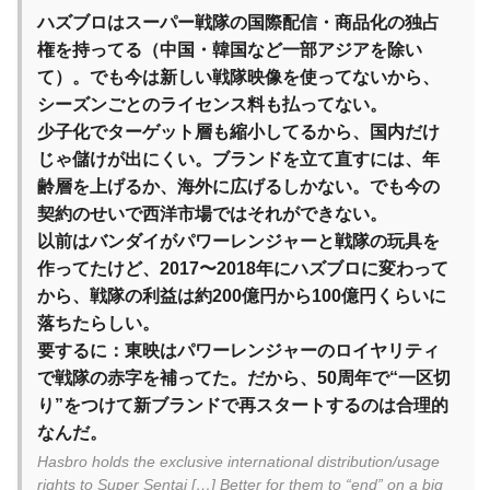
ハズブロはスーパー戦隊の国際配信・商品化の独占
権を持ってる（中国・韓国など一部アジアを除い
て）。でも今は新しい戦隊映像を使ってないから、
シーズンごとのライセンス料も払ってない。
少子化でターゲット層も縮小してるから、国内だけ
じゃ儲けが出にくい。ブランドを立て直すには、年
齢層を上げるか、海外に広げるしかない。でも今の
契約のせいで西洋市場ではそれができない。
以前はバンダイがパワーレンジャーと戦隊の玩具を
作ってたけど、2017〜2018年にハズブロに変わって
から、戦隊の利益は約200億円から100億円くらいに
落ちたらしい。
要するに：東映はパワーレンジャーのロイヤリティ
で戦隊の赤字を補ってた。だから、50周年で“一区切
り”をつけて新ブランドで再スタートするのは合理的
なんだ。
Hasbro holds the exclusive international distribution/usage
rights to Super Sentai […] Better for them to “end” on a big