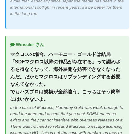
avoid that, especially since Japanese media has been in the
international spotlight in recent years, it’ll be better for them
in the long run.
Winscler さん
マクロスの場合、ハーモニー・ゴールドは結局
「SDFマクロス以降の作品が存在する」って認めざ
るを得なくなって、海外展開を妨害できなくなった
んだ。だからマクロスはリブランディングする必要
なんてなかった。
でもハズブロは規模が全然違う。こっちはそう簡単
にはいかないよ。
In the case of Macross, Harmony Gold was weak enough to
bend the knee and accept that yes post-SDFM macross
exists and they cannot interfere with overseas releases of it.
There was no need to rebrand Macross to escape licensing
issues with HG. This is not the case with Hasbro, as they’re