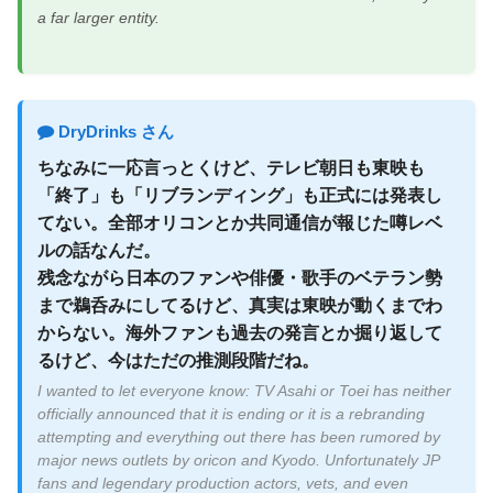
a far larger entity.
DryDrinks さん
ちなみに一応言っとくけど、テレビ朝日も東映も
「終了」も「リブランディング」も正式には発表し
てない。全部オリコンとか共同通信が報じた噂レベ
ルの話なんだ。
残念ながら日本のファンや俳優・歌手のベテラン勢
まで鵜呑みにしてるけど、真実は東映が動くまでわ
からない。海外ファンも過去の発言とか掘り返して
るけど、今はただの推測段階だね。
I wanted to let everyone know: TV Asahi or Toei has neither
officially announced that it is ending or it is a rebranding
attempting and everything out there has been rumored by
major news outlets by oricon and Kyodo. Unfortunately JP
fans and legendary production actors, vets, and even