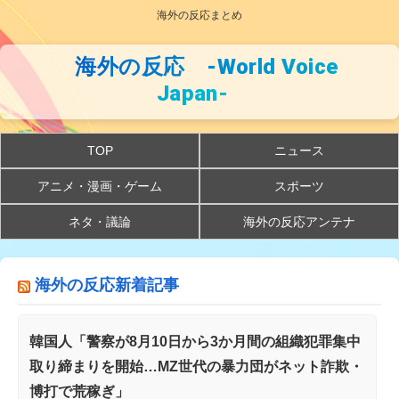
海外の反応まとめ
海外の反応 -World Voice
Japan-
TOP
ニュース
アニメ・漫画・ゲーム
スポーツ
ネタ・議論
海外の反応アンテナ
海外の反応新着記事
韓国人「警察が8月10日から3か月間の組織犯罪集中
取り締まりを開始…MZ世代の暴力団がネット詐欺・
博打で荒稼ぎ」