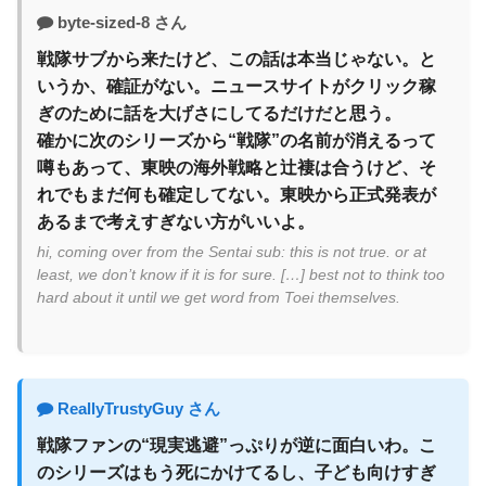
byte-sized-8 さん
戦隊サブから来たけど、この話は本当じゃない。と
いうか、確証がない。ニュースサイトがクリック稼
ぎのために話を大げさにしてるだけだと思う。
確かに次のシリーズから“戦隊”の名前が消えるって
噂もあって、東映の海外戦略と辻褄は合うけど、そ
れでもまだ何も確定してない。東映から正式発表が
あるまで考えすぎない方がいいよ。
hi, coming over from the Sentai sub: this is not true. or at
least, we don’t know if it is for sure. […] best not to think too
hard about it until we get word from Toei themselves.
ReallyTrustyGuy さん
戦隊ファンの“現実逃避”っぷりが逆に面白いわ。こ
のシリーズはもう死にかけてるし、子ども向けすぎ